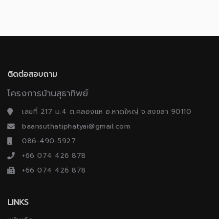
ติดต่อสอบถาม
โครงการบ้านสุธาทิพย์
เลขที่ 217 ม.4 ต.คลองแห อ.หาดใหญ่ จ.สงขลา 90110
baansuthatiphatyai@gmail.com
086-490-5927
+66 074 426 878
+66 074 426 878
LINKS