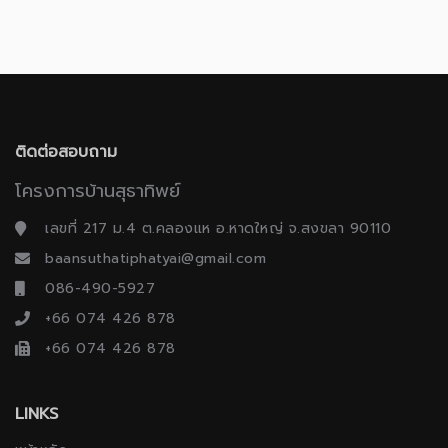
ติดต่อสอบถาม
โครงการบ้านสุธาทิพย์
เลขที่ 217 ม.4 ต.คลองแห อ.หาดใหญ่ จ.สงขลา 90110
baansuthatiphatyai@gmail.com
086-490-5927
+66 074 426 878
+66 074 426 878
LINKS