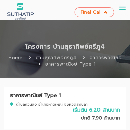
To
Final Call 🔥
nav
โครงการ บ้านสุธาทิพย์ศรีภู4
Home
บ้านสุธาทิพย์ศรีภู4
อาคารพาณิชย์
อาคารพาณิชย์ Type 1
อาคารพาณิชย์ Type 1
ตำบลควนลัง อำเภอหาดใหญ่ จังหวัดสงขลา
เริ่มต้น 6.20 ล้านบาท
ปกติ 7.90 ล้านบาท